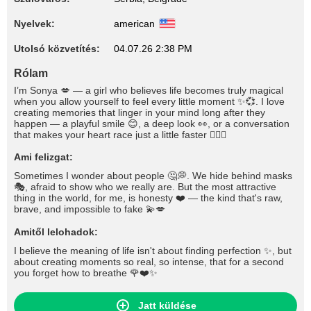
Nyelvek:
american
Utolsó közvetítés:
04.07.26 2:38 PM
Rólam
I’m Sonya 💋 — a girl who believes life becomes truly magical
when you allow yourself to feel every little moment ✨💞. I love
creating memories that linger in your mind long after they
happen — a playful smile 😊, a deep look 👀, or a conversation
that makes your heart race just a little faster ❤️‍🔥🌹
Ami felizgat:
Sometimes I wonder about people 🤔💭. We hide behind masks
🎭, afraid to show who we really are. But the most attractive
thing in the world, for me, is honesty ❤️ — the kind that's raw,
brave, and impossible to fake 💫💋
Amitől lelohadok:
I believe the meaning of life isn't about finding perfection ✨, but
about creating moments so real, so intense, that for a second
you forget how to breathe 🌹❤️✨
Jatt küldése