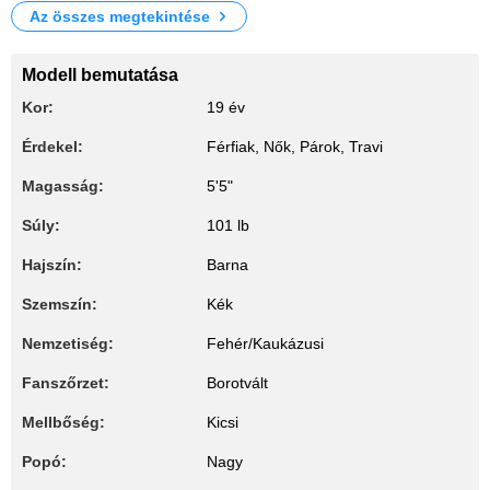
Az összes megtekintése
Modell bemutatása
Kor:
19 év
Érdekel:
Férfiak, Nők, Párok, Travi
Magasság:
5'5"
Súly:
101 lb
Hajszín:
Barna
Szemszín:
Kék
Nemzetiség:
Fehér/Kaukázusi
Fanszőrzet:
Borotvált
Mellbőség:
Kicsi
Popó:
Nagy