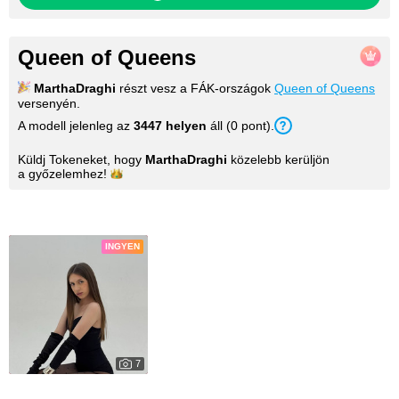
Queen of Queens
MarthaDraghi
részt vesz a FÁK-országok
Queen of Queens
versenyén.
A modell jelenleg az
3447 helyen
áll (0 pont).
Küldj Tokeneket, hogy
MarthaDraghi
közelebb kerüljön
a
győzelemhez!
Képek
INGYEN
7
2771
My Photos