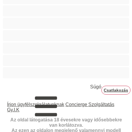
Szőrös punci
Teltkarcsú
Terhes
Vörösek
Ázsiai
Érett
Súgó
Csatlakozás
Írjon ügyfélszolgálatunknak
Concierge Szolgáltatás
Gy.I.K
Az oldal látogatása 18 évesekre vagy idősebbekre
van korlátozva.
Az ezen az oldalon megjelenő valamennyi modell