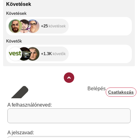
Követések
+25
Követések
+25
követések
+1.3K
Követők
+1.3K
követők
Belépés
Csatlakozás
A felhasználóneved:
A jelszavad: