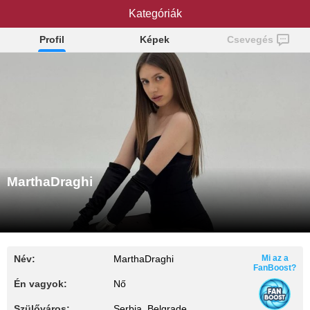
MarthaDraghi
Kategóriák
Profil
Képek
Csevegés
MarthaDraghi
Név:
MarthaDraghi
Mi az a
FanBoost?
Én vagyok:
Nő
Szülőváros:
Serbia, Belgrade