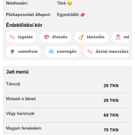
Nimfomán:
Titok
Párkapcsolati állapot:
Egyedülálló
Érdeklődési kör
izgatás
élvezés
táncolás
mély
camshow
csevegés
ázsiai masszázs
Jatt menü
Táncolj
29 TKN
Mutasd a lábad
29 TKN
Végy harisnyát
69 TKN
Magam fenekelem
79 TKN